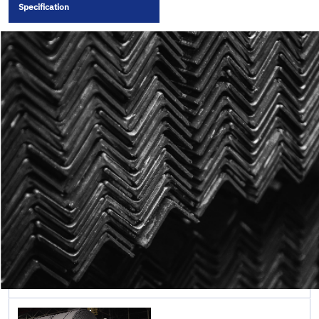
เหล็กรูป
Specification
พรรณ
English
รีดร้อน
เหล็กรูป
พรรณ
ขึ้นรูปเย็น
เหล็กชีท
ไพล์และ
เสาเข็ม
เหล็กแบบ
ท่อ
เหล็กทรง
ยาว
เหล็กท่อ
และเหล็ก