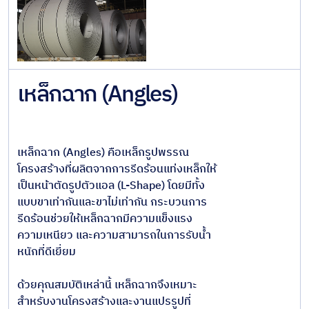
โครงสร้าง
แบบท่อ
ระบบ
หลังคา
เหล็กฉาก (Angles)
และผนัง
เหล็ก
ผสมและ
เหล็กฉาก (Angles) คือเหล็กรูปพรรณ
เหล็ก
โครงสร้างที่ผลิตจากการรีดร้อนแท่งเหล็กให้
พิเศษ
เป็นหน้าตัดรูปตัวแอล (L-Shape) โดยมีทั้ง
แบบขาเท่ากันและขาไม่เท่ากัน กระบวนการ
โลหะที่
รีดร้อนช่วยให้เหล็กฉากมีความแข็งแรง
ไม่ใช่เหล็ก
ความเหนียว และความสามารถในการรับน้ำ
เหล็ก
หนักที่ดีเยี่ยม
โครงสร้าง
สำเร็จรูป
ด้วยคุณสมบัติเหล่านี้ เหล็กฉากจึงเหมาะ
สำหรับงานโครงสร้างและงานแปรรูปที่