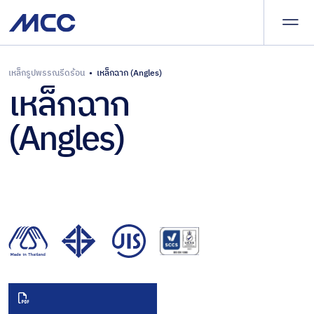
ผลิต
และ
จัด
จำหน่าย
นำ
เหล็กรูปพรรณรีดร้อน
•
เหล็กฉาก (Angles)
ผลิตภัณฑ์ของเรา
เหล็กฉาก
เศษเหล็ก
เข้า
และเหล็ก
–
บริการและโซลูชัน
(Angles)
กึ่ง
ส่ง
สำเร็จรูป
ออก
ผลิตภัณฑ์
บทความและข่าวสาร
เหล็กทรง
เหล็ก
แบน
ครบ
เกี่ยวกับ
วงจร
เหล็ก
แผ่น
ร่วมงานกับเรา
เคลือบ
สาร
ติดต่อเรา
อินทรีย์