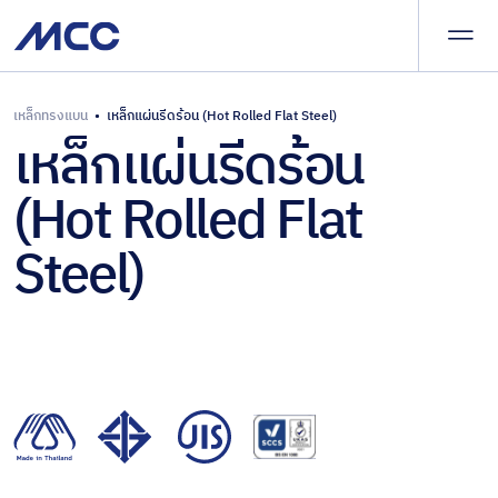
ผลิต
และ
จัด
จำหน่าย
นำ
เหล็กทรงแบน
•
เหล็กแผ่นรีดร้อน (Hot Rolled Flat Steel)
ผลิตภัณฑ์ของเรา
เหล็กแผ่นรีดร้อน
เศษเหล็ก
เข้า
และเหล็ก
–
บริการและโซลูชัน
(Hot Rolled Flat
กึ่ง
ส่ง
สำเร็จรูป
ออก
Steel)
ผลิตภัณฑ์
บทความและข่าวสาร
เหล็กทรง
เหล็ก
แบน
ครบ
เกี่ยวกับ
วงจร
เหล็ก
แผ่น
ร่วมงานกับเรา
เคลือบ
สาร
ติดต่อเรา
อินทรีย์