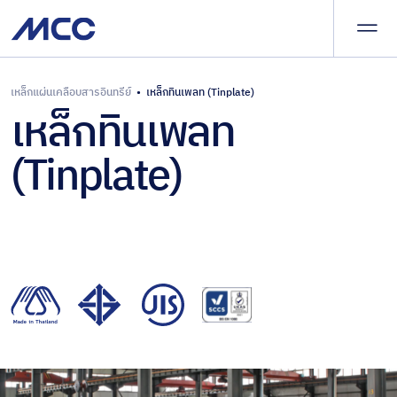
ผลิต
และ
จัด
จำหน่าย
นำ
เหล็กแผ่นเคลือบสารอินทรีย์
•
เหล็กทินเพลท (Tinplate)
ผลิตภัณฑ์ของเรา
เหล็กทินเพลท
เศษเหล็ก
เข้า
และเหล็ก
–
บริการและโซลูชัน
(Tinplate)
กึ่ง
ส่ง
สำเร็จรูป
ออก
ผลิตภัณฑ์
บทความและข่าวสาร
เหล็กทรง
เหล็ก
แบน
ครบ
เกี่ยวกับ
วงจร
เหล็ก
แผ่น
ร่วมงานกับเรา
เคลือบ
สาร
ติดต่อเรา
อินทรีย์