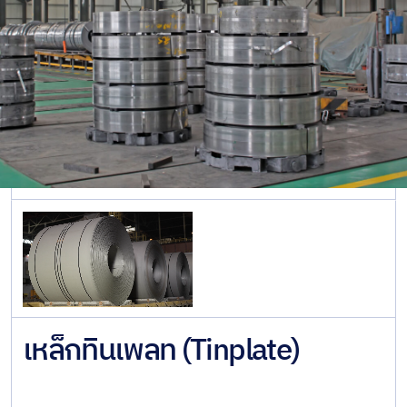
เหล็กรูป
พรรณ
English
รีดร้อน
เหล็กรูป
พรรณ
ขึ้นรูปเย็น
เหล็กชีท
ไพล์และ
เสาเข็ม
เหล็กแบบ
ท่อ
เหล็กทรง
ยาว
เหล็กทินเพลท (Tinplate)
เหล็กท่อ
และเหล็ก