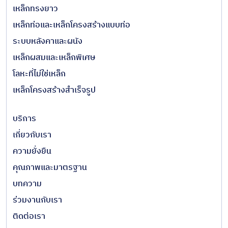
เหล็กทรงยาว
เหล็กท่อและเหล็กโครงสร้างแบบท่อ
ระบบหลังคาและผนัง
เหล็กผสมและเหล็กพิเศษ
โลหะที่ไม่ใช่เหล็ก
เหล็กโครงสร้างสำเร็จรูป
บริการ
เกี่ยวกับเรา
ความยั่งยืน
คุณภาพและมาตรฐาน
บทความ
ร่วมงานกับเรา
ติดต่อเรา