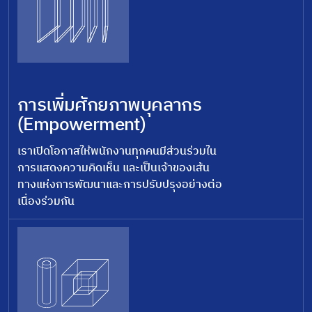
การเพิ่มศักยภาพบุคลากร
(Empowerment)
เราเปิดโอกาสให้พนักงานทุกคนมีส่วนร่วมใน
การแสดงความคิดเห็น และเป็นเจ้าของเส้น
ทางแห่งการพัฒนาและการปรับปรุงอย่างต่อ
เนื่องร่วมกัน