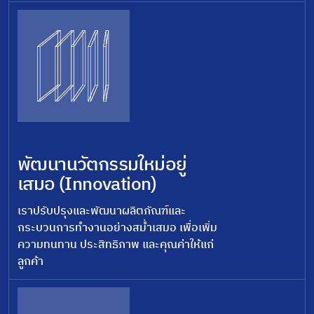
พัฒนานวัตกรรมใหม่อยู่
เสมอ (Innovation)
เราปรับปรุงและพัฒนาผลิตภัณฑ์และ
กระบวนการทำงานอย่างสม่ำเสมอ เพื่อเพิ่ม
ความทนทาน ประสิทธิภาพ และคุณค่าให้แก่
ลูกค้า