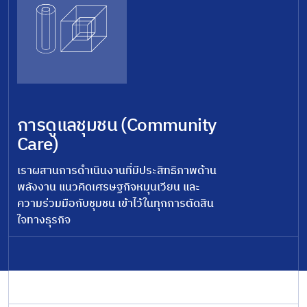
การดูแลชุมชน (Community
Care)
เราผสานการดำเนินงานที่มีประสิทธิภาพด้าน
พลังงาน แนวคิดเศรษฐกิจหมุนเวียน และ
ความร่วมมือกับชุมชน เข้าไว้ในทุกการตัดสิน
ใจทางธุรกิจ