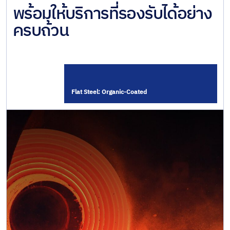
พร้อมให้บริการที่รองรับได้อย่าง
ครบถ้วน
Flat Steel: Organic-Coated