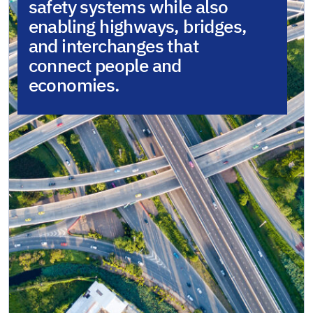
safety systems while also
enabling highways, bridges,
and interchanges that
connect people and
economies.