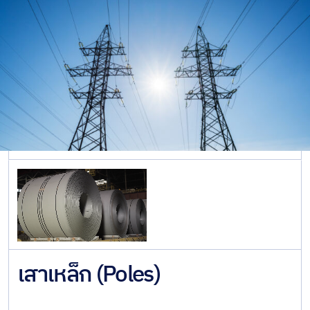
เหล็กรูป
พรรณ
English
รีดร้อน
เหล็กรูป
พรรณ
ขึ้นรูปเย็น
เหล็กชีท
ไพล์และ
เสาเข็ม
เหล็กแบบ
ท่อ
เหล็กทรง
ยาว
เสาเหล็ก (Poles)
เหล็กท่อ
และเหล็ก