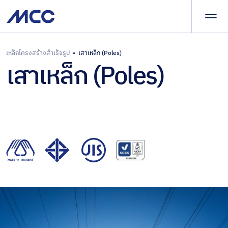
ผลิต
และ
จัด
จำหน่าย
นำ
เหล็กโครงสร้างสำเร็จรูป
•
เสาเหล็ก (Poles)
ผลิตภัณฑ์ของเรา
เสาเหล็ก (Poles)
เศษเหล็ก
เข้า
และเหล็ก
–
บริการและโซลูชัน
กึ่ง
ส่ง
สำเร็จรูป
ออก
ผลิตภัณฑ์
บทความและข่าวสาร
เหล็กทรง
เหล็ก
แบน
ครบ
เกี่ยวกับ
วงจร
เหล็ก
แผ่น
ร่วมงานกับเรา
เคลือบ
สาร
ติดต่อเรา
อินทรีย์