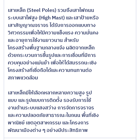
โครงสร้าง
เสาเหล็ก (Steel Poles) รวมถึงเสาไฟถนน
แบบท่อ
ระบบเสาไฟสูง (High Mast) และเสาป้ายหรือ
เสาสัญญาณจราจร ได้รับการออกแบบทาง
ระบบ
วิศวกรรมเพื่อให้มีความแข็งแรง ความมั่นคง
หลังคา
และอายุการใช้งานยาวนาน สำหรับ
และผนัง
โครงสร้างพื้นฐานกลางแจ้ง ผลิตจากเหล็ก
เหล็ก
ด้วยกระบวนการขึ้นรูปและการเชื่อมที่มีการ
ผสมและ
ควบคุมอย่างแม่นยำ เพื่อให้ได้สมรรถนะเชิง
เหล็ก
โครงสร้างที่เชื่อถือได้และความทนทานต่อ
พิเศษ
สภาพแวดล้อม
โลหะที่
เสาเหล็กมีให้เลือกหลากหลายความสูง รูป
ไม่ใช่เหล็ก
แบบ และรูปแบบการติดตั้ง รองรับการใช้
งานด้านระบบแสงสว่าง การจัดการจราจร
เหล็ก
และความปลอดภัยสาธารณะในถนน พื้นที่เชิง
โครงสร้าง
พาณิชย์ เขตอุตสาหกรรม และโครงการ
สำเร็จรูป
พัฒนาเมืองต่าง ๆ อย่างมีประสิทธิภาพ