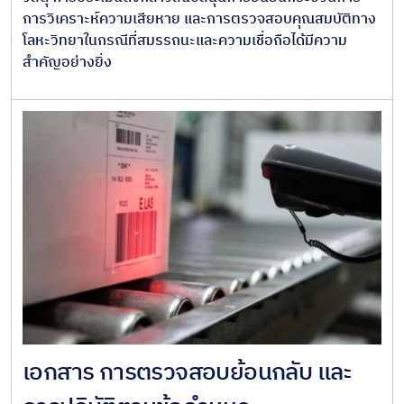
การวิเคราะห์ความเสียหาย และการตรวจสอบคุณสมบัติทาง
โลหะวิทยาในกรณีที่สมรรถนะและความเชื่อถือได้มีความ
สำคัญอย่างยิ่ง
เอกสาร การตรวจสอบย้อนกลับ และ