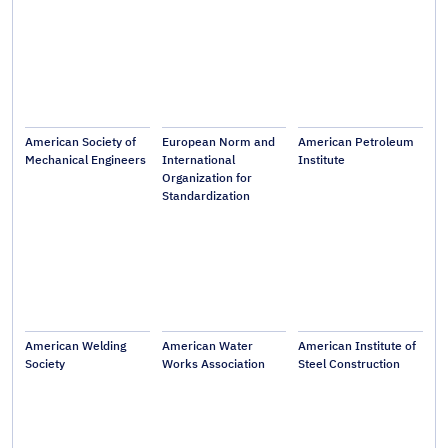
American Society of
European Norm and
American Petroleum
Mechanical Engineers
International
Institute
Organization for
Standardization
American Welding
American Water
American Institute of
Society
Works Association
Steel Construction