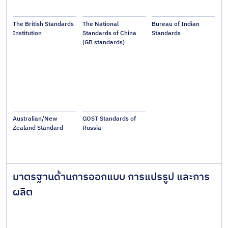
The British Standards
The National
Bureau of Indian
Institution
Standards of China
Standards
(GB standards)
Australian/New
GOST Standards of
Zealand Standard
Russia
มาตรฐานด้านการออกแบบ การแปรรูป และการ
ผลิต