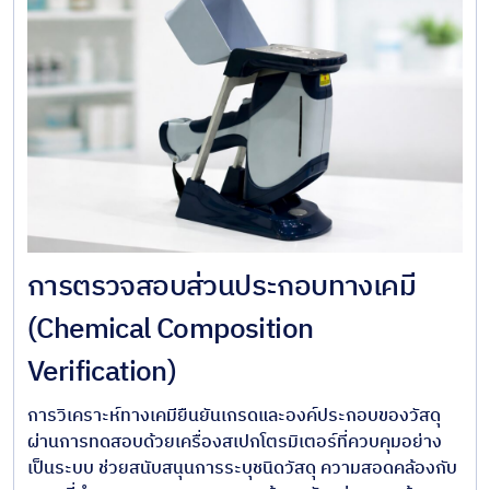
การตรวจสอบส่วนประกอบทางเคมี
(Chemical Composition
Verification)
การวิเคราะห์ทางเคมียืนยันเกรดและองค์ประกอบของวัสดุ
ผ่านการทดสอบด้วยเครื่องสเปกโตรมิเตอร์ที่ควบคุมอย่าง
เป็นระบบ ช่วยสนับสนุนการระบุชนิดวัสดุ ความสอดคล้องกับ