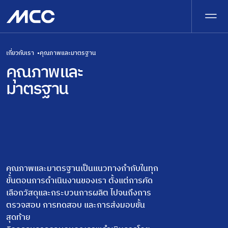
ผลิต
และ
จัด
จำหน่าย
นำ
เกี่ยวกับเรา
คุณภาพและมาตรฐาน
ผลิตภัณฑ์ของเรา
เศษเหล็ก
คุณภาพและ
เข้า
และเหล็ก
–
มาตรฐาน
บริการและโซลูชัน
กึ่ง
ส่ง
สำเร็จรูป
ออก
ผลิตภัณฑ์
บทความและข่าวสาร
เหล็กทรง
เหล็ก
แบน
ครบ
เกี่ยวกับ
วงจร
เหล็ก
คุณภาพและมาตรฐานเป็นแนวทางกำกับในทุก
แผ่น
ร่วมงานกับเรา
ขั้นตอนการดำเนินงานของเรา ตั้งแต่การคัด
เคลือบ
เลือกวัสดุและกระบวนการผลิต ไปจนถึงการ
สาร
ตรวจสอบ การทดสอบ และการส่งมอบขั้น
ติดต่อเรา
อินทรีย์
สุดท้าย