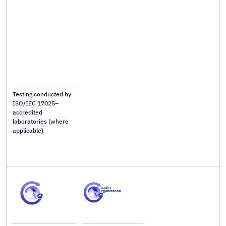
Testing conducted by
ISO/IEC 17025–
accredited
laboratories (where
applicable)