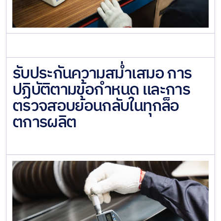
รับประกันความสม่ำเสมอ การ
ปฏิบัติตามข้อกำหนด และการ
ตรวจสอบย้อนกลับในทุกล็อ
ตการผลิต