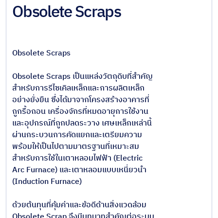
Obsolete Scraps
โครงสร้าง
แบบท่อ
ระบบ
หลังคา
Obsolete Scraps
และผนัง
Obsolete Scraps เป็นแหล่งวัตถุดิบที่สำคัญ
เหล็ก
สำหรับการรีไซเคิลเหล็กและการผลิตเหล็ก
ผสมและ
อย่างยั่งยืน ซึ่งได้มาจากโครงสร้างอาคารที่
เหล็ก
ถูกรื้อถอน เครื่องจักรที่หมดอายุการใช้งาน
พิเศษ
และอุปกรณ์ที่ถูกปลดระวาง เศษเหล็กเหล่านี้
ผ่านกระบวนการคัดแยกและเตรียมความ
โลหะที่
พร้อมให้เป็นไปตามมาตรฐานที่เหมาะสม
ไม่ใช่เหล็ก
สำหรับการใช้ในเตาหลอมไฟฟ้า (Electric
Arc Furnace) และเตาหลอมแบบเหนี่ยวนำ
เหล็ก
(Induction Furnace)
โครงสร้าง
สำเร็จรูป
ด้วยต้นทุนที่คุ้มค่าและข้อดีด้านสิ่งแวดล้อม
Obsolete Scrap จึงมีบทบาทสำคัญต่อระบบ