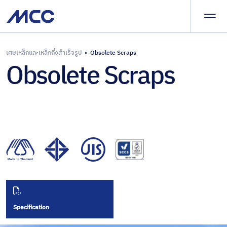
ผลิต
และ
จัด
จำหน่าย
นำ
เศษเหล็กและเหล็กกึ่งสำเร็จรูป
•
Obsolete Scraps
ผลิตภัณฑ์ของเรา
Obsolete Scraps
เศษเหล็ก
เข้า
และเหล็ก
–
บริการและโซลูชัน
กึ่ง
ส่ง
สำเร็จรูป
ออก
ผลิตภัณฑ์
บทความและข่าวสาร
เหล็กทรง
เหล็ก
แบน
ครบ
เกี่ยวกับ
วงจร
เหล็ก
แผ่น
ร่วมงานกับเรา
เคลือบ
สาร
ติดต่อเรา
อินทรีย์
Specification