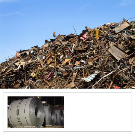
เหล็กรูป
พรรณ
English
รีดร้อน
เหล็กรูป
พรรณ
ขึ้นรูปเย็น
เหล็กชีท
ไพล์และ
เสาเข็ม
เหล็กแบบ
ท่อ
เหล็กทรง
ยาว
เหล็กท่อ
และเหล็ก