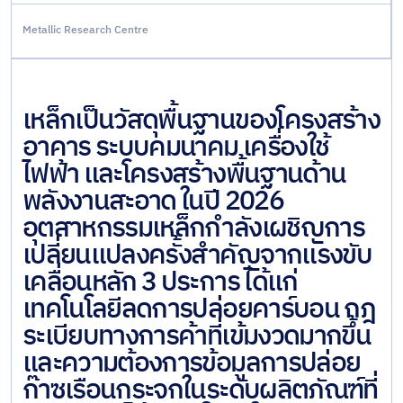
เหล็กท่อและเหล็กโครงสร้าง
Metallic Research Centre
English
แบบท่อ
ระบบหลังคาและผนัง
เหล็กเป็นวัสดุพื้นฐานของโครงสร้าง
เหล็กผสมและเหล็กพิเศษ
อาคาร ระบบคมนาคม เครื่องใช้
ไฟฟ้า และโครงสร้างพื้นฐานด้าน
โลหะที่ไม่ใช่เหล็ก
พลังงานสะอาด ในปี 2026
เหล็กโครงสร้างสำเร็จรูป
อุตสาหกรรมเหล็กกำลังเผชิญการ
เปลี่ยนแปลงครั้งสำคัญจากแรงขับ
เคลื่อนหลัก 3 ประการ ได้แก่
เทคโนโลยีลดการปล่อยคาร์บอน กฎ
ระเบียบทางการค้าที่เข้มงวดมากขึ้น
และความต้องการข้อมูลการปล่อย
ก๊าซเรือนกระจกในระดับผลิตภัณฑ์ที่