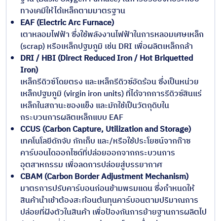
ทางเคมีให้ได้เหล็กตามมาตรฐาน
EAF (Electric Arc Furnace)
เตาหลอมไฟฟ้า ซึ่งใช้พลังงานไฟฟ้าในการหลอมเศษเหล็ก
(scrap) หรือเหล็กปฐมภูมิ เช่น DRI เพื่อผลิตเหล็กกล้า
DRI / HBI (Direct Reduced Iron / Hot Briquetted
Iron)
เหล็กรีดิวซ์โดยตรง และเหล็กรีดิวซ์อัดร้อน ซึ่งเป็นหน่วย
เหล็กปฐมภูมิ (virgin iron units) ที่ได้จากการรีดิวซ์สินแร่
เหล็กในสถานะของแข็ง และมักใช้เป็นวัตถุดิบใน
กระบวนการผลิตเหล็กแบบ EAF
CCUS (Carbon Capture, Utilization and Storage)
เทคโนโลยีดักจับ กักเก็บ และ/หรือใช้ประโยชน์จากก๊าซ
คาร์บอนไดออกไซด์ที่ปล่อยออกจากกระบวนการ
อุตสาหกรรม เพื่อลดการปล่อยสู่บรรยากาศ
CBAM (Carbon Border Adjustment Mechanism)
มาตรการปรับคาร์บอนก่อนข้ามพรมแดน ซึ่งกำหนดให้
สินค้านำเข้าต้องสะท้อนต้นทุนคาร์บอนตามปริมาณการ
ปล่อยที่ฝังตัวในสินค้า เพื่อป้องกันการย้ายฐานการผลิตไป