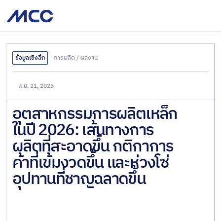
ผลิต
และ
จัด
จำหน่าย
นำ
ผลิตภัณฑ์ของเรา
ข้อมูลเชิงลึก
การผลิต
/
ผลงาน
เศษเหล็กและเหล็กกึ่งสำเร็จรูป
เข้า
–
บริการและโซลูชัน
เหล็กทรงแบน
ส่ง
พ.ย. 21, 2025
ออก
อุตสาหกรรมการผลิตเหล็ก
เหล็กแผ่นเคลือบสารอินทรีย์
ผลิตภัณฑ์
บทความและข่าวสาร
เหล็ก
ในปี 2026: เส้นทางการ
เหล็กรูปพรรณรีดร้อน
ครบ
ผลิตที่สะอาดขึ้น กติกาการ
เกี่ยวกับ
วงจร
เหล็กรูปพรรณขึ้นรูปเย็น
ค้าที่เข้มงวดขึ้น และห่วงโซ่
ร่วมงานกับเรา
อุปทานที่ชาญฉลาดขึ้น
เหล็กชีทไพล์และเสาเข็มเหล็ก
แบบท่อ
ติดต่อเรา
เหล็กทรงยาว