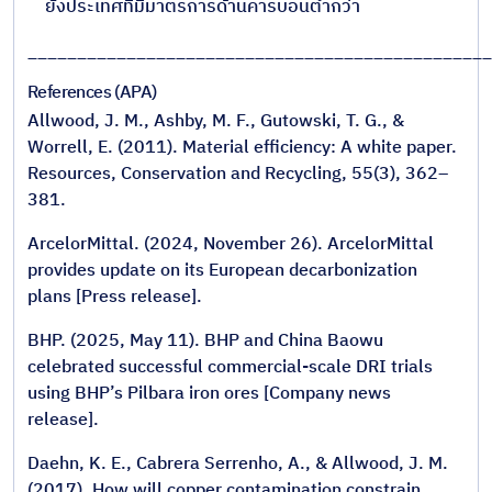
ยังประเทศที่มีมาตรการด้านคาร์บอนต่ำกว่า
_______________________________________________
References (APA)
Allwood, J. M., Ashby, M. F., Gutowski, T. G., &
Worrell, E. (2011). Material efficiency: A white paper.
Resources, Conservation and Recycling, 55(3), 362–
381.
ArcelorMittal. (2024, November 26). ArcelorMittal
provides update on its European decarbonization
plans [Press release].
BHP. (2025, May 11). BHP and China Baowu
celebrated successful commercial-scale DRI trials
using BHP’s Pilbara iron ores [Company news
release].
Daehn, K. E., Cabrera Serrenho, A., & Allwood, J. M.
(2017). How will copper contamination constrain