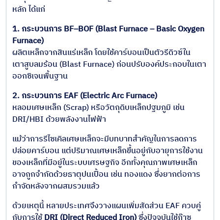
หลัก ได้แก่
1. กระบวนการ BF–BOF (Blast Furnace – Basic Oxygen
Furnace)
ผลิตเหล็กจากสินแร่เหล็ก โดยใช้คาร์บอนเป็นตัวรีดิวซ์ใน
เตาสูบลมร้อน (Blast Furnace) ก่อนปรับองค์ประกอบในเตา
ออกซิเจนพื้นฐาน
2. กระบวนการ EAF (Electric Arc Furnace)
หลอมเศษเหล็ก (Scrap) หรือวัตถุดิบเหล็กปฐมภูมิ เช่น
DRI/HBI ด้วยพลังงานไฟฟ้า
แม้ว่าการรีไซเคิลเศษเหล็กจะมีบทบาทสำคัญในการลดการ
ปล่อยคาร์บอน แต่ปริมาณเศษเหล็กขึ้นอยู่กับอายุการใช้งาน
ของเหล็กที่มีอยู่ในระบบเศรษฐกิจ อีกทั้งคุณภาพเศษเหล็ก
อาจถูกจำกัดด้วยธาตุปนเปื้อน เช่น ทองแดง ซึ่งยากต่อการ
กำจัดหลังจากผสมรวมแล้ว
ด้วยเหตุนี้ หลายประเทศจึงวางแผนเพิ่มสัดส่วน EAF ควบคู่
กับการใช้
DRI (Direct Reduced Iron)
ซึ่งปัจจุบันใช้ก๊าซ